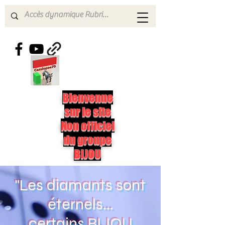
Bienvenue
sur le site
Non officiel
du groupe
BIJOU
"Les diamants sont
éternels...
certains BIJOU