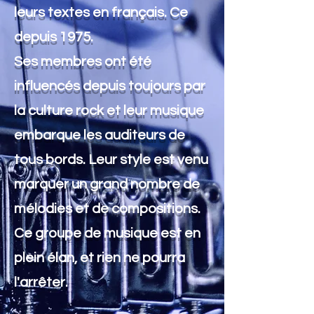
leurs textes en français. Ce
depuis 1975.
Ses membres ont été
influencés depuis toujours par
la culture rock et leur musique
embarque les auditeurs de
tous bords. Leur style est venu
marquer un grand nombre de
mélodies et de compositions.
Ce groupe de musique est en
plein élan, et rien ne pourra
l'arrêter.