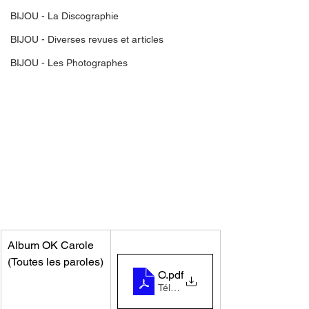
BIJOU - La Discographie
BIJOU - Diverses revues et articles
BIJOU - Les Photographes
Album OK Carole 
(Toutes les paroles)
OK Carole (Tout les titres)
.pdf
Télécharger PDF • 1.13MB