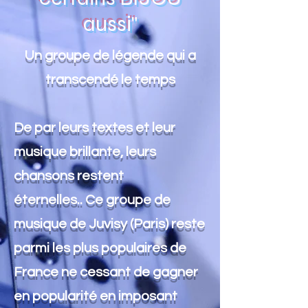
aussi"
Un groupe de légende qui a
transcendé le temps
De par leurs textes et leur
musique brillante, leurs
chansons restent
éternelles.. Ce groupe de
musique de Juvisy (Paris) reste
parmi les plus populaires de
France ne cessant de gagner
en popularité en imposant