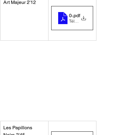
Art Majeur 2'12
04-art_majeur
.pdf
Télécharger PDF • 119KB
Les Papillons 
Noirs 2'45