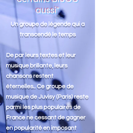
aussi"
Un groupe de légende qui a
transcendé le temps
De par leurs textes et leur
musique brillante, leurs
chansons restent
éternelles.. Ce groupe de
musique de Juvisy (Paris) reste
parmi les plus populaires de
France ne cessant de gagner
en popularité en imposant