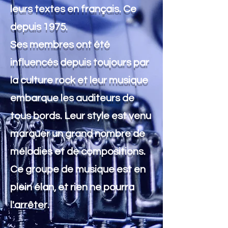
leurs textes en français. Ce
depuis 1975.
Ses membres ont été
influencés depuis toujours par
la culture rock et leur musique
embarque les auditeurs de
tous bords. Leur style est venu
marquer un grand nombre de
mélodies et de compositions.
Ce groupe de musique est en
plein élan, et rien ne pourra
l'arrêter.