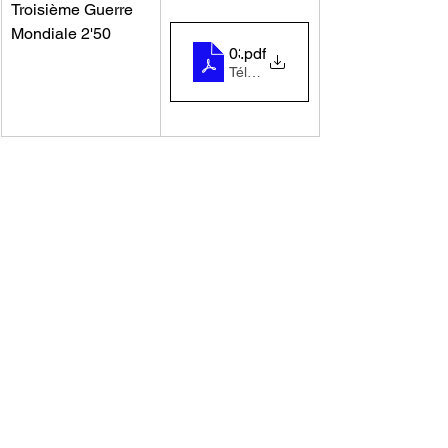
Troisième Guerre 
Mondiale 2'50
03-troisieme_guerre_mondiale
.pdf
Télécharger PDF • 124KB