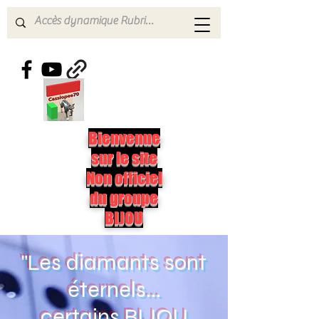
Bienvenue
sur le site
Non officiel
du groupe
BIJOU
"Les diamants sont
éternels...
certains BIJOU