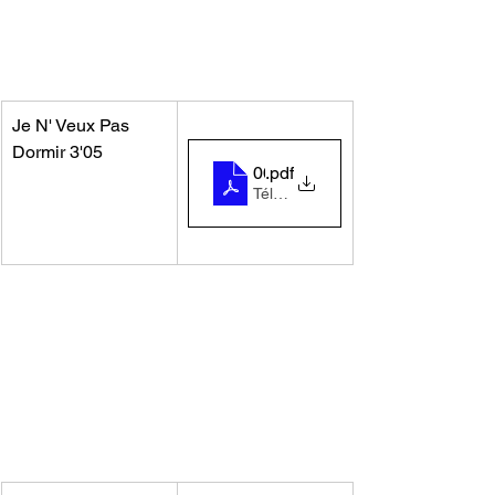
Je N' Veux Pas 
Dormir 3'05
00-album_pas_dormir
.pdf
Télécharger PDF • 111KB